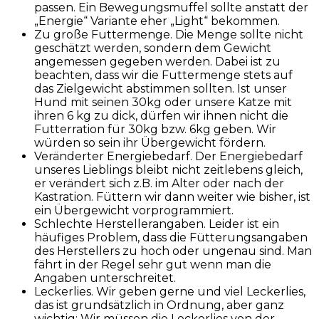
passen. Ein Bewegungsmuffel sollte anstatt der
„Energie“ Variante eher „Light“ bekommen.
Zu große Futtermenge. Die Menge sollte nicht
geschätzt werden, sondern dem Gewicht
angemessen gegeben werden. Dabei ist zu
beachten, dass wir die Futtermenge stets auf
das Zielgewicht abstimmen sollten. Ist unser
Hund mit seinen 30kg oder unsere Katze mit
ihren 6 kg zu dick, dürfen wir ihnen nicht die
Futterration für 30kg bzw. 6kg geben. Wir
würden so sein ihr Übergewicht fördern.
Veränderter Energiebedarf. Der Energiebedarf
unseres Lieblings bleibt nicht zeitlebens gleich,
er verändert sich z.B. im Alter oder nach der
Kastration. Füttern wir dann weiter wie bisher, ist
ein Übergewicht vorprogrammiert.
Schlechte Herstellerangaben. Leider ist ein
häufiges Problem, dass die Fütterungsangaben
des Herstellers zu hoch oder ungenau sind. Man
fährt in der Regel sehr gut wenn man die
Angaben unterschreitet.
Leckerlies. Wir geben gerne und viel Leckerlies,
das ist grundsätzlich in Ordnung, aber ganz
wichtig: Wir müssen die Leckerlies von der