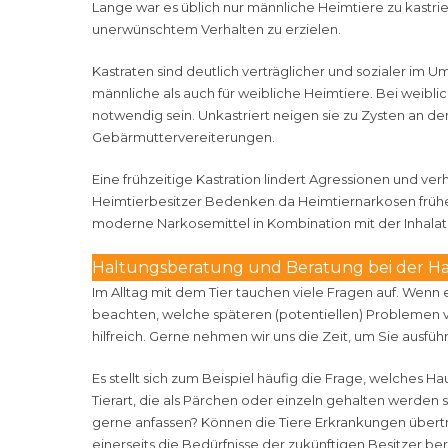
Lange war es üblich nur männliche Heimtiere zu kastr
unerwünschtem Verhalten zu erzielen.
Kastraten sind deutlich verträglicher und sozialer im 
männliche als auch für weibliche Heimtiere. Bei weibli
notwendig sein. Unkastriert neigen sie zu Zysten an 
Gebärmuttervereiterungen.
Eine frühzeitige Kastration lindert Agressionen und v
Heimtierbesitzer Bedenken da Heimtiernarkosen früher 
moderne Narkosemittel in Kombination mit der Inhala
Haltungsberatung und Beratung bei der Ha
Im Alltag mit dem Tier tauchen viele Fragen auf. Wenn e
beachten, welche späteren (potentiellen) Problemen v
hilfreich. Gerne nehmen wir uns die Zeit, um Sie ausführ
Es stellt sich zum Beispiel häufig die Frage, welches Hau
Tierart, die als Pärchen oder einzeln gehalten werden so
gerne anfassen? Können die Tiere Erkrankungen übertr
einerseits die Bedürfnisse der zukünftigen Besitzer be