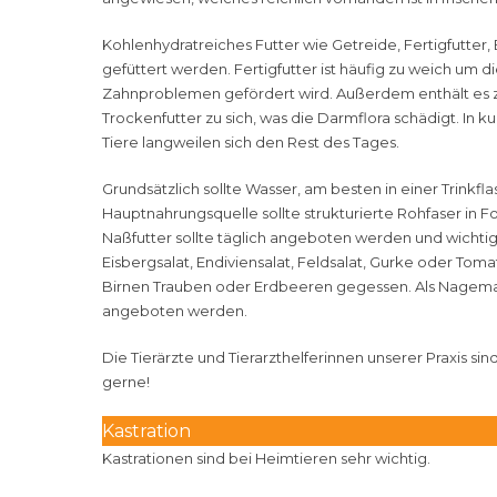
Kohlenhydratreiches Futter wie Getreide, Fertigfutter,
gefüttert werden. Fertigfutter ist häufig zu weich um 
Zahnproblemen gefördert wird. Außerdem enthält es zu
Trockenfutter zu sich, was die Darmflora schädigt. In 
Tiere langweilen sich den Rest des Tages.
Grundsätzlich sollte Wasser, am besten in einer Trinkfla
Hauptnahrungsquelle sollte strukturierte Rohfaser in F
Naßfutter sollte täglich angeboten werden und wichtig
Eisbergsalat, Endiviensalat, Feldsalat, Gurke oder Tom
Birnen Trauben oder Erdbeeren gegessen. Als Nagema
angeboten werden.
Die Tierärzte und Tierarzthelferinnen unserer Praxis s
gerne!
Kastration
Kastrationen sind bei Heimtieren sehr wichtig.