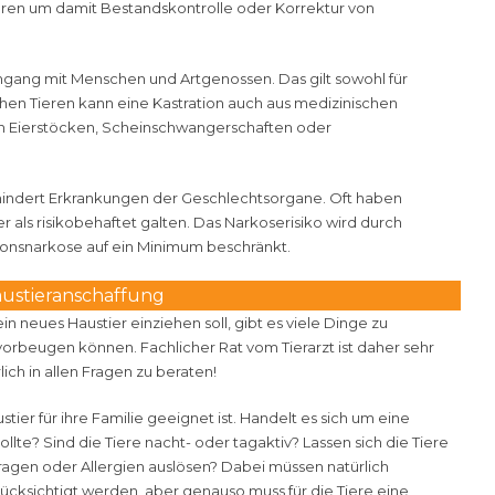
ieren um damit Bestandskontrolle oder Korrektur von
Umgang mit Menschen und Artgenossen. Das gilt sowohl für
chen Tieren kann eine Kastration auch aus medizinischen
den Eierstöcken, Scheinschwangerschaften oder
erhindert Erkrankungen der Geschlechtsorgane. Oft haben
als risikobehaftet galten. Das Narkoserisiko wird durch
tonsnarkose auf ein Minimum beschränkt.
ustieranschaffung
in neues Haustier einziehen soll, gibt es viele Dinge zu
orbeugen können. Fachlicher Rat vom Tierarzt ist daher sehr
lich in allen Fragen zu beraten!
stier für ihre Familie geeignet ist. Handelt es sich um eine
llte? Sind die Tiere nacht- oder tagaktiv? Lassen sich die Tiere
agen oder Allergien auslösen? Dabei müssen natürlich
rücksichtigt werden, aber genauso muss für die Tiere eine