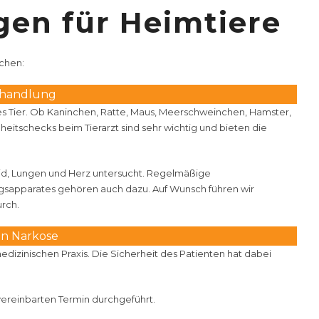
gen für Heimtiere
chen:
ehandlung
les Tier. Ob Kaninchen, Ratte, Maus, Meerschweinchen, Hamster,
itschecks beim Tierarzt sind sehr wichtig und bieten die
leid, Lungen und Herz untersucht. Regelmäßige
gsapparates gehören auch dazu. Auf Wunsch führen wir
rch.
in Narkose
edizinischen Praxis. Die Sicherheit des Patienten hat dabei
vereinbarten Termin durchgeführt.