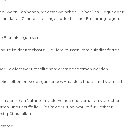
me
. Wenn Kaninchen, Meerschweinchen, Chinchillas, Degus oder
ann das an Zahnfehlstellungen oder falscher Ernährung liegen.
e Erkrankungen sein.
sollte ist der Kotabsatz. Die Tiere müssen kontinuierlich festen
rker Gewichtsverlust sollte sehr ernst genommen werden.
 Sie sollten ein volles gänzendes Haarkleid haben und sich nicht
 der freien Natur sehr viele Feinde und verhalten sich daher
mal und unauffällig. Dies ist der Grund, warum für Besitzer
st spät auffallen.
orsorge
!