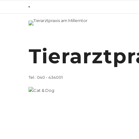
Home
Leistungsspektrum
/ Tierär
Tierärztli
Tierarztpr
für Heimti
Tel.: 040 - 434001