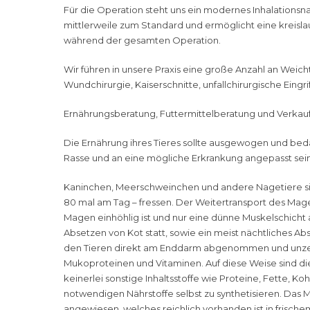
Für die Operation steht uns ein modernes Inhalationsn
mittlerweile zum Standard und ermöglicht eine kreis
während der gesamten Operation.
Wir führen in unsere Praxis eine große Anzahl an Weic
Wundchirurgie, Kaiserschnitte, unfallchirurgische Eingri
Ernährungsberatung, Futtermittelberatung und Verkauf 
Die Ernährung ihres Tieres sollte ausgewogen und bedar
Rasse und an eine mögliche Erkrankung angepasst sein
Kaninchen, Meerschweinchen und andere Nagetiere sind 
80 mal am Tag – fressen. Der Weitertransport des Mage
Magen einhöhlig ist und nur eine dünne Muskelschicht
Absetzen von Kot statt, sowie ein meist nächtliches A
den Tieren direkt am Enddarm abgenommen und unzerk
Mukoproteinen und Vitaminen. Auf diese Weise sind dies
keinerlei sonstige Inhaltsstoffe wie Proteine, Fette, Ko
notwendigen Nährstoffe selbst zu synthetisieren. Das M
angewiesen, welches reichlich vorhanden ist in frisch