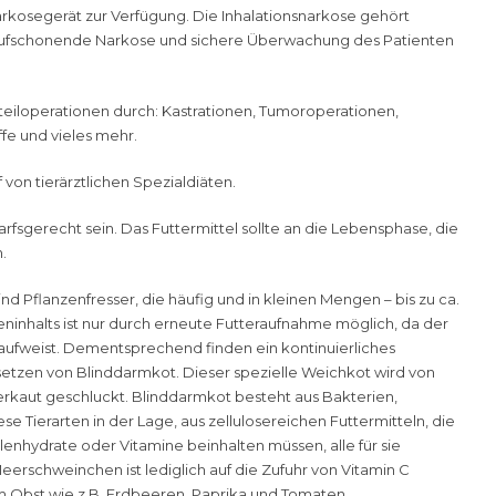
arkosegerät zur Verfügung. Die Inhalationsnarkose gehört
laufschonende Narkose und sichere Überwachung des Patienten
hteiloperationen durch: Kastrationen, Tumoroperationen,
ffe und vieles mehr.
von tierärztlichen Spezialdiäten.
fsgerecht sein. Das Futtermittel sollte an die Lebensphase, die
.
Pflanzenfresser, die häufig und in kleinen Mengen – bis zu ca.
ninhalts ist nur durch erneute Futteraufnahme möglich, da der
 aufweist. Dementsprechend finden ein kontinuierliches
bsetzen von Blinddarmkot. Dieser spezielle Weichkot wird von
aut geschluckt. Blinddarmkot besteht aus Bakterien,
e Tierarten in der Lage, aus zellulosereichen Futtermitteln, die
hlenhydrate oder Vitamine beinhalten müssen, alle für sie
eerschweinchen ist lediglich auf die Zufuhr von Vitamin C
em Obst wie z.B. Erdbeeren, Paprika und Tomaten.