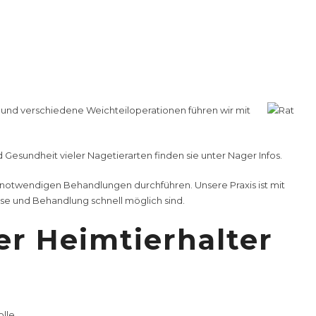
ell möglich sind.
raschalluntersuchungen
durchführen. Unser
Praxislabor
Parasitologische Untersuchungen und einige dermatologische
e erforderliche Therapie sofort einleiten, ohne lange
und verschiedene
Weichteiloperationen
führen wir mit
 Gesundheit vieler Nagetierarten finden sie unter
Nager Infos
.
ier notwendigen Behandlungen durchführen. Unsere Praxis ist mit
se und Behandlung schnell möglich sind.
er Heimtierhalter
lle.