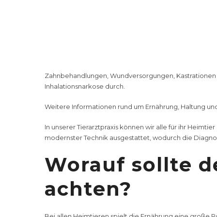
Behandlungen, wodurch Diagnose und Behandlung schn
So können wir in
Röntgenaufnahmen
erstellen und
Ult
ermöglicht Urinuntersuchungen, Kotuntersuchungen, 
Untersuchungen. So können wir direkt reagieren und di
Wartezeiten.
Zahnbehandlungen
,
Wundversorgungen
,
Kastrationen
Inhalationsnarkose
durch.
Weitere Informationen rund um Ernährung, Haltung und
In unserer Tierarztpraxis können wir alle für ihr Heimt
modernster Technik ausgestattet, wodurch die Diagno
Worauf sollte d
achten?
Bei allen Heimtieren spielt die Ernährung eine große Ro