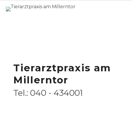
Home
Leistungsspektrum
Leistungsspektrum
Tierarztpraxis am
Millerntor
English
Tel.: 040 - 434001
Öffnungszeiten
Montag bis Freitag
10:00 – 13:30 Uhr