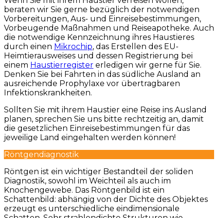
Wenn Sie mit ihrem Haustier verreisen wollen,
beraten wir Sie gerne bezüglich der notwendigen
Vorbereitungen, Aus- und Einreisebestimmungen,
Vorbeugende Maßnahmen und Reiseapotheke. Auch
die notwendige Kennzeichnung ihres Haustieres
durch einen
Mikrochip
, das Erstellen des EU-
Heimtierausweises und dessen Registrierung bei
einem
Haustierregister
erledigen wir gerne für Sie.
Denken Sie bei Fahrten in das südliche Ausland an
ausreichende Prophylaxe vor übertragbaren
Infektionskrankheiten.
Sollten Sie mit ihrem Haustier eine Reise ins Ausland
planen, sprechen Sie uns bitte rechtzeitig an, damit
die gesetzlichen Einreisebestimmungen für das
jeweilige Land eingehalten werden können!
Röntgendiagnostik
Röntgen ist ein wichtiger Bestandteil der soliden
Diagnostik, sowohl im Weichteil als auch im
Knochengewebe. Das Röntgenbild ist ein
Schattenbild: abhängig von der Dichte des Objektes
erzeugt es unterschiedliche eindimensionale
Schatten. Sehr strahlendichte Strukturen wie