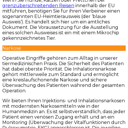
Wenn Sie Hunde, Katzen oder Frettchen bei
grenzüberschreitenden Reisen
innerhalb der EU
mitführen, benötigen Sie für ihren Vierbeiner einen
sogenannten EU-Heimtierausweis (der ‘blaue
Ausweis‘). Es handelt sich hier um ein amtliches
Dokument. Die Voraussetzung für die Ausstellung
eines solchen Ausweises ist ein mit einem Mikrochip
gekennzeichnetes Tier.
Narkose
Operative Eingriffe gehören zum Alltag in unserer
tiermedizinischen Praxis. Die Sicherheit des Patienten
hat dabei oberste Priorität. Die Inhalationsnarkose
gehört mittlerweile zum Standard und ermöglicht
eine kreislaufschonende Narkose und sichere
Überwachung des Patienten während der gesamten
Operation.
Wir bieten Ihnen Injektions- und Inhalationsnarkosen
mit modernsten Narkosemitteln wie in der
Humanmedizin an. Es ist selbstverständlich, dass jeder
Patient einen venösen Zugang erhält und an ein
Monitoring (Überwachung der Vitalfunktionen durch
Pulsoxymetrie, EKG) angeschlossen ist. Die jeweilige