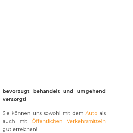
15:00 – 18:30 Uhr
Jetzt Termin vereinbaren!
040 – 434001
Um Wartezeiten für Sie und ihr Tier zu
vermeiden, bitten wir um die
Vereinbarung eines Termins. Termine
werden zeitnah vergeben.
Notfälle werden selbstverständlich
bevorzugt behandelt und umgehend
versorgt!
Sie können uns sowohl mit dem
Auto
als
auch mit
Öffentlichen Verkehrsmitteln
gut erreichen!