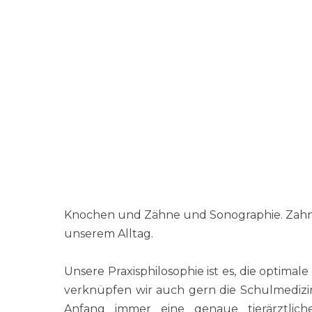
geht.
Wir pflegen eine vertrauensvolle, ehrlic
optimale medizinische Versorgung unserer
für ihre Sorgen und klären Sie gerne üb
Verständnis als auch zu den
Kosten
sind jed
Um die fachliche Kompetenz sicherstelle
Weiterbildung für uns alle sebstverständlic
für das gesamte Team.
Unsere Praxis ist gut ausgestattet: Wir haben
Knochen und Zähne und Sonographie. Zah
unserem Alltag.
Unsere Praxisphilosophie ist es, die optimale
verknüpfen wir auch gern die Schulmedizi
Anfang immer eine genaue tierärztli