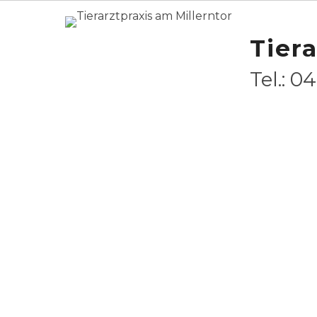
Tiera
Home
Unsere Praxisphilosophie
Unsere Praxisphil
Tel.: 0
Unsere Tierarztpraxis für Kleintiere best
Hamburg – St. Pauli und ist ausgerichtet
Heimtierarten wie
Hund
,
Katze
,
Kaninchen
Chinchilla & Co
.
Wir verstehen uns selbst als Haustierärzt
für alle Sorgen ihrer Tiere da sind. Wir sin