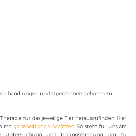
he Tierarzt-Kundenbeziehung und garantieren eine
 Patienten. Wir haben dabei immer ein offenes Ohr
er jeden Schritt der Behandlung auf. Fragen zum
erzeit willkommen.
n zu können, ist eine kontinuierliche fachliche
h. Das gilt nicht nur für die Tierärzte sondern auch
 ein Labor, ein digitales Röntgen für Weichteile,
nbehandlungen und Operationen gehören zu
 Therapie für das jeweilige Tier herauszufinden. Hier
n mit
ganzheitlichen Ansätzen
. So steht für uns am
che Untersuchung und Diagnosefindung um zu