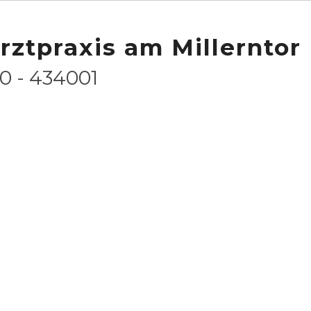
rztpraxis am Millerntor
osophie
40 - 434001
eht seit Januar 2010 an der Budapester Str. 31 in
 auf die Behandlung der klassischen Haustier- und
, Ratte, Maus, Meerschweinchen, Hamster, Degu,
e, die auf hohem medizinischen Niveau arbeiten und
d also der erste Ansprechpartner, wenn es um ihr Tier