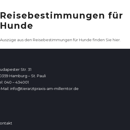
Reisebestimmungen für
Hunde
Auszüge aus den Reisebestimmungen für Hunde finden Sie
hier
.
udapester Str. 31
0359 Hamburg – St. Pauli
el: 040 – 434001
-Mail:
info@tierarztpraxis-am-millerntor.de
ontakt