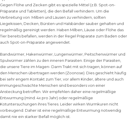
Gegen Flöhe und Zecken gibt es spezielle Mittel (z.B. Spot-on-
Präparate und Tabletten), die den Befall verhindern. Um die
Verbreitung von Milben und Läusen zu verhindern, sollten
Liegekissen, Decken, Bürsten und Halsbänder sauber gehalten und
regelmäßig gereinigt werden. Haben Milben, Läuse oder Flöhe das
Tier bereits befallen, werden in der Regel Präparate zum Baden oder
auch Spot-on-Präparate angewendet.
Bandwürmer, Hakenwürmer, Lungenwürmer, Peitschenwürmer und
Spulwürmer zählen zu den inneren Parasiten. Einige der Parasiten,
die unsere Tiere im Magen- Darm Trakt mit sich tragen, können auf
den Menschen übertragen werden (Zoonose). Dies geschieht häufig
bei sehr engem Kontakt zum Tier, vor allem Kinder, ältere und auch
immungeschwächte Menschen sind besonders von einer
Ansteckung betroffen. Wir empfehlen daher eine regelmäßige
Entwurmung (mind. 4x pro Jahr) oder regelmäßige
Kotuntersuchungen ihres Tieres. Leider wirken Wurmkuren nicht
vorbeugend. Daher ist eine regelmäßige Entwurmung notwendig
damit nie ein starker Befall möglich ist.