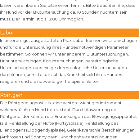
lassen, vereinbaren Sie bitte einen Termin. Bitte beachten Sie, dass
ihr Hund vor der Blutuntersuchung ca. 10 Stunden nüchtern sein
muss. Der Termin ist bis 18:00 Uhr möglich.
Labor
In unserem gut ausgestatteten Praxislabor können wir alle wichtigen
und für die Untersuchung ihres Hundes notwendigen Parameter
bestimmen. So können wir unter anderem Blutuntersuchungen,
Urinuntersuchungen, Kotuntersuchungen, parasitologische
Untersuchungen und einige dermatologische Untersuchungen
durchführen, unmittelbar auf das Krankheitsbild ihres Hundes
reagieren und die notwendige Therapie einleiten.
Röntgen
Die Röntgendiagnostik ist eine weitere wichtiges Instrument,
welches für ihren Hund bereit steht. Durch Auswertung der
Röntgenbilder können u.a. Erkrankungen des Bewegungsapparates
(z.B. Fehlstellung der Hüfte (Hüftsysplasie), Fehlstellung des
Ellenbogens (Ellbogendysplasie), Gelenksverschleißerscheinungen
(Arthrosen und Spondylosen), Knochenhautentzündungen