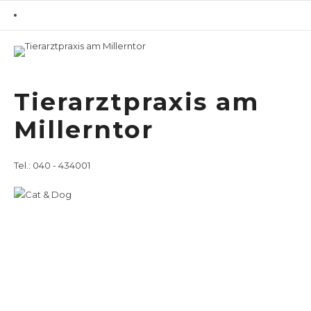
Home
Leistungsspektrum
/
Tierarztpraxis am
Tierärztliche Leistungen für Hunde
Millerntor
Tierärztliche
Leistungen für
Tel.: 040 - 434001
Hunde