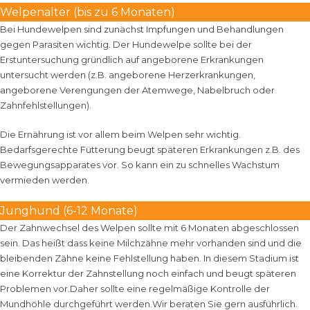
Welpenalter (bis zu 6 Monaten)
Bei Hundewelpen sind zunächst Impfungen und Behandlungen
gegen Parasiten wichtig. Der Hundewelpe sollte bei der
Erstuntersuchung gründlich auf angeborene Erkrankungen
untersucht werden (z.B. angeborene Herzerkrankungen,
angeborene Verengungen der Atemwege, Nabelbruch oder
Zahnfehlstellungen).
Die Ernährung ist vor allem beim Welpen sehr wichtig.
Bedarfsgerechte Fütterung beugt späteren Erkrankungen z.B. des
Bewegungsapparates vor. So kann ein zu schnelles Wachstum
vermieden werden.
Junghund (6-12 Monate)
Der Zahnwechsel des Welpen sollte mit 6 Monaten abgeschlossen
sein. Das heißt dass keine Milchzähne mehr vorhanden sind und die
bleibenden Zähne keine Fehlstellung haben. In diesem Stadium ist
eine Korrektur der Zahnstellung noch einfach und beugt späteren
Problemen vor.Daher sollte eine regelmäßige Kontrolle der
Mundhöhle durchgeführt werden.Wir beraten Sie gern ausführlich.