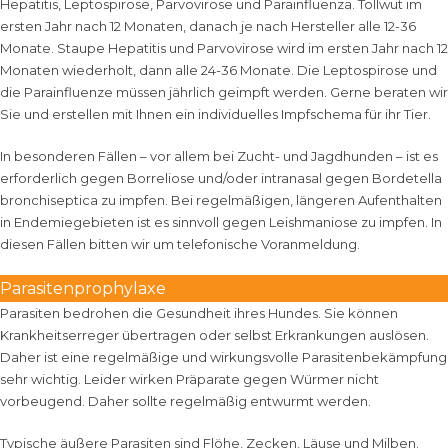
Hepatitis, Leptospirose, Parvovirose und Parainfluenza. Tollwut im
ersten Jahr nach 12 Monaten, danach je nach Hersteller alle 12-36
Monate. Staupe Hepatitis und Parvovirose wird im ersten Jahr nach 12
Monaten wiederholt, dann alle 24-36 Monate. Die Leptospirose und
die Parainfluenze müssen jährlich geimpft werden. Gerne beraten wir
Sie und erstellen mit Ihnen ein individuelles Impfschema für ihr Tier.
In besonderen Fällen – vor allem bei Zucht- und Jagdhunden – ist es
erforderlich gegen Borreliose und/oder intranasal gegen Bordetella
bronchiseptica zu impfen. Bei regelmäßigen, längeren Aufenthalten
in Endemiegebieten ist es sinnvoll gegen Leishmaniose zu impfen. In
diesen Fällen bitten wir um telefonische Voranmeldung.
Parasitenprophylaxe
Parasiten bedrohen die Gesundheit ihres Hundes. Sie können
Krankheitserreger übertragen oder selbst Erkrankungen auslösen.
Daher ist eine regelmäßige und wirkungsvolle Parasitenbekämpfung
sehr wichtig. Leider wirken Präparate gegen Würmer nicht
vorbeugend. Daher sollte regelmäßig entwurmt werden.
Typische äußere Parasiten sind Flöhe, Zecken, Läuse und Milben.