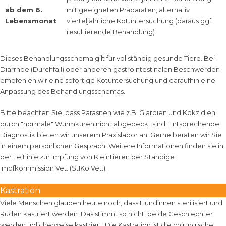
ab dem 6.
mit geeigneten Präparaten, alternativ
Lebensmonat
vierteljährliche Kotuntersuchung (daraus ggf.
resultierende Behandlung)
Dieses Behandlungsschema gilt für vollständig gesunde Tiere. Bei
Diarrhoe (Durchfall) oder anderen gastrointestinalen Beschwerden
empfehlen wir eine sofortige Kotuntersuchung und daraufhin eine
Anpassung des Behandlungsschemas.
Bitte beachten Sie, dass Parasiten wie z.B. Giardien und Kokzidien
durch "normale" Wurmkuren nicht abgedeckt sind. Entsprechende
Diagnostik bieten wir unserem Praxislabor an. Gerne beraten wir Sie
in einem persönlichen Gespräch. Weitere Informationen finden sie in
der
Leitlinie zur Impfung von Kleintieren
der
Ständige
Impfkommission Vet. (StIKo Vet.)
.
Kastration
Viele Menschen glauben heute noch, dass Hündinnen sterilisiert und
Rüden kastriert werden. Das stimmt so nicht: beide Geschlechter
werden üblicherweise kastriert. Die Kastration ist die chirurgische