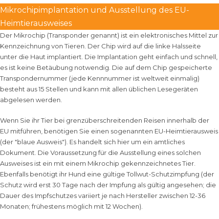
Mikrochipimplantation und Ausstellung des EU-
Heimtierausweises
Der Mikrochip (Transponder genannt) ist ein elektronisches Mittel zur
Kennzeichnung von Tieren. Der Chip wird auf die linke Halsseite
unter die Haut implantiert. Die Implantation geht einfach und schnell,
es ist keine Betäubung notwendig. Die auf dem Chip gespeicherte
Transpondernummer (jede Kennnummer ist weltweit einmalig)
besteht aus 15 Stellen und kann mit allen üblichen Lesegeräten
abgelesen werden.
Wenn Sie ihr Tier bei grenzüberschreitenden Reisen innerhalb der
EU mitführen, benötigen Sie einen sogenannten EU-Heimtierausweis
(der "blaue Ausweis"). Es handelt sich hier um ein amtliches
Dokument. Die Voraussetzung für die Ausstellung eines solchen
Ausweises ist ein mit einem Mikrochip gekennzeichnetes Tier.
Ebenfalls benötigt ihr Hund eine gültige Tollwut-Schutzimpfung (der
Schutz wird erst 30 Tage nach der Impfung als gültig angesehen; die
Dauer des Impfschutzes variiert je nach Hersteller zwischen 12-36
Monaten; frühestens möglich mit 12 Wochen).