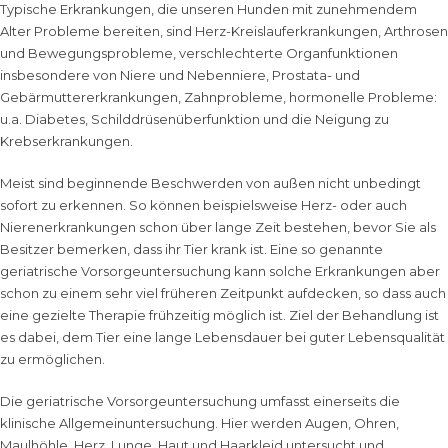
Typische Erkrankungen, die unseren Hunden mit zunehmendem
Alter Probleme bereiten, sind Herz-Kreislauferkrankungen, Arthrosen
und Bewegungsprobleme, verschlechterte Organfunktionen
insbesondere von Niere und Nebenniere, Prostata- und
Gebärmuttererkrankungen, Zahnprobleme, hormonelle Probleme:
u.a. Diabetes, Schilddrüsenüberfunktion und die Neigung zu
Krebserkrankungen.
Meist sind beginnende Beschwerden von außen nicht unbedingt
sofort zu erkennen. So können beispielsweise Herz- oder auch
Nierenerkrankungen schon über lange Zeit bestehen, bevor Sie als
Besitzer bemerken, dass ihr Tier krank ist. Eine so genannte
geriatrische Vorsorgeuntersuchung kann solche Erkrankungen aber
schon zu einem sehr viel früheren Zeitpunkt aufdecken, so dass auch
eine gezielte Therapie frühzeitig möglich ist. Ziel der Behandlung ist
es dabei, dem Tier eine lange Lebensdauer bei guter Lebensqualität
zu ermöglichen.
Die geriatrische Vorsorgeuntersuchung umfasst einerseits die
klinische Allgemeinuntersuchung. Hier werden Augen, Ohren,
Maulhöhle, Herz, Lunge, Haut und Haarkleid untersucht und