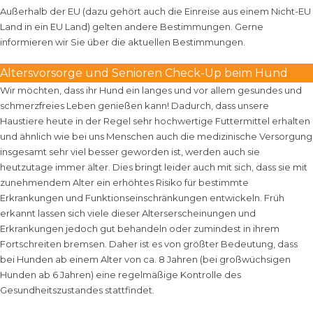
Außerhalb der EU (dazu gehört auch die Einreise aus einem Nicht-EU
Land in ein EU Land) gelten andere Bestimmungen. Gerne
informieren wir Sie über die aktuellen Bestimmungen.
Altersvorsorge und Senioren Check-Up beim Hund
Wir möchten, dass ihr Hund ein langes und vor allem gesundes und
schmerzfreies Leben genießen kann! Dadurch, dass unsere
Haustiere heute in der Regel sehr hochwertige Futtermittel erhalten
und ähnlich wie bei uns Menschen auch die medizinische Versorgung
insgesamt sehr viel besser geworden ist, werden auch sie
heutzutage immer älter. Dies bringt leider auch mit sich, dass sie mit
zunehmendem Alter ein erhöhtes Risiko für bestimmte
Erkrankungen und Funktionseinschränkungen entwickeln. Früh
erkannt lassen sich viele dieser Alterserscheinungen und
Erkrankungen jedoch gut behandeln oder zumindest in ihrem
Fortschreiten bremsen. Daher ist es von größter Bedeutung, dass
bei Hunden ab einem Alter von ca. 8 Jahren (bei großwüchsigen
Hunden ab 6 Jahren) eine regelmäßige Kontrolle des
Gesundheitszustandes stattfindet.