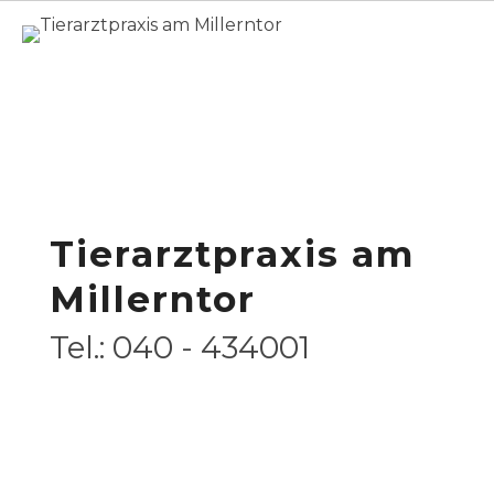
Home
Leistungsspektrum
/
Tierärztliche Leistungen für Frettchen
Tierärztliche
Leistungen für
Frettchen
Tierarztpraxis am
Millerntor
Tel.: 040 - 434001
English