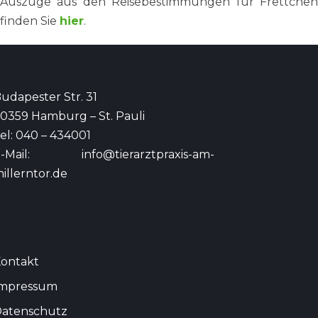
Auszüge aus den Reisebestimmungen für Frettchen
finden Sie
hier
.
udapester Str. 31
0359 Hamburg – St. Pauli
el: 040 – 434001
E-Mail:
info@tierarztpraxis-am-
illerntor.de
ontakt
Impressum
atenschutz