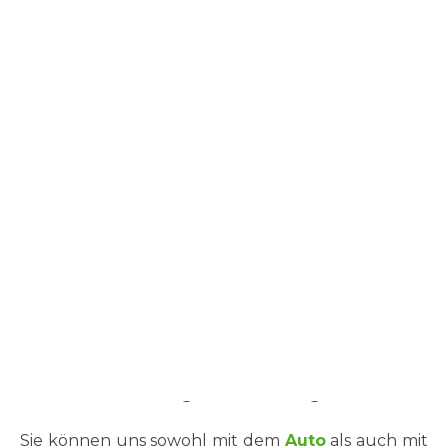
Öffnungszeiten
Montag bis Freitag
10:00 – 13:30 Uhr
15:00 – 18:30 Uhr
Jetzt Termin vereinbaren!
040 – 434001
Um Wartezeiten für Sie und ihr Tier zu vermeiden,
bitten wir um die Vereinbarung eines Termins.
Termine werden zeitnah vergeben.
Notfälle werden selbstverständlich bevorzugt
behandelt und umgehend versorgt!
Sie können uns sowohl mit dem
Auto
als auch mit