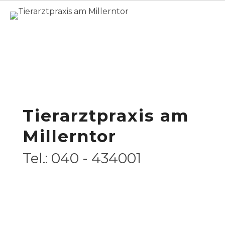
Home
Leistungsspektrum
/
Tierärztliche Leistungen für Frettchen
Tierärztliche
Leistungen für
Frettchen
Tierarztpraxis am
Millerntor
Tel.: 040 - 434001
English