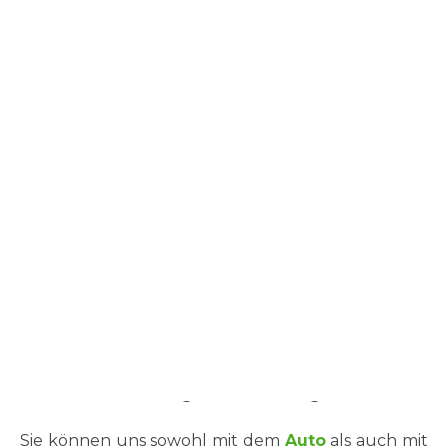
Öffnungszeiten
Montag bis Freitag
10:00 – 13:30 Uhr
15:00 – 18:30 Uhr
Jetzt Termin vereinbaren!
040 – 434001
Um Wartezeiten für Sie und ihr Tier zu vermeiden,
bitten wir um die Vereinbarung eines Termins.
Termine werden zeitnah vergeben.
Notfälle werden selbstverständlich bevorzugt
behandelt und umgehend versorgt!
Sie können uns sowohl mit dem
Auto
als auch mit