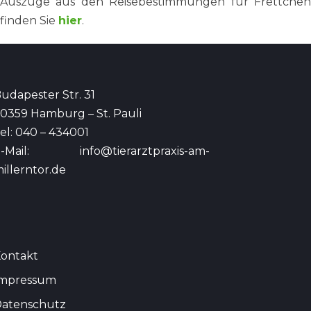
Auszüge aus den Reisebestimmungen für Frettchen
finden Sie
hier
.
udapester Str. 31
0359 Hamburg – St. Pauli
el: 040 – 434001
E-Mail:
info@tierarztpraxis-am-
illerntor.de
ontakt
Impressum
atenschutz