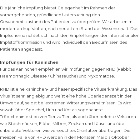
Die jährliche Impfung bietet Gelegenheit im Rahmen der
vorhergehenden, gründlichen Untersuchung den
Gesundheitszustand des Patienten zu überprüfen. Wir arbeiten mit
modernen Impfstoffen, nach neuestem Stand der Wissenschaft. Das
Impfschema richtet sich nach den Empfehlungen der internationalen
Impfstoffkommission und wird individuell den Bedürfnissen des
Patienten angepasst.
Impfungen für Kaninchen
Für das Kaninchen empfehlen wir Impfungen gegen RHD (Rabbit
Haemorrhagic Disease / Chinaseuche) und Myxomatose.
RHD ist eine kaninchen- und hasenspezifische Viruserkrankung. Das
Virus ist sehr langlebig und weist eine hohe Überlebenszeit in der
Umwelt auf, selbst bei extremen Witterungsverhältnissen. Es wird
sowohl über Speichel, Urin und Kot als sogenannte
Tröpfcheninfektion von Tier zu Tier, als auch über belebte Vektoren
wie Stechmücken, Flöhe, Milben, Zecken und Läuse, und über
unbelebte Vektoren wie verseuchtes Grünfutter übertragen. Die
meisten Fälle von RHD werden in den Monaten Mai bis Oktober