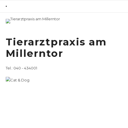
Home
Leistungsspektrum
/
Tierarztpraxis am
Tierärztliche Leistungen für Heimtiere
Millerntor
Tierärztliche
Leistungen für
Tel.: 040 - 434001
Heimtiere