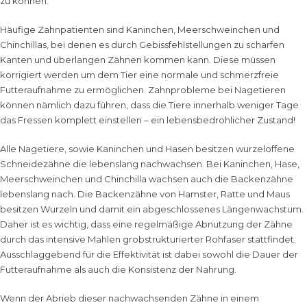
zu können.
Häufige Zahnpatienten sind Kaninchen, Meerschweinchen und
Chinchillas, bei denen es durch Gebissfehlstellungen zu scharfen
Kanten und überlangen Zähnen kommen kann. Diese müssen
korrigiert werden um dem Tier eine normale und schmerzfreie
Futteraufnahme zu ermöglichen. Zahnprobleme bei Nagetieren
können nämlich dazu führen, dass die Tiere innerhalb weniger Tage
das Fressen komplett einstellen – ein lebensbedrohlicher Zustand!
Alle Nagetiere, sowie Kaninchen und Hasen besitzen wurzeloffene
Schneidezähne die lebenslang nachwachsen. Bei Kaninchen, Hase,
Meerschweinchen und Chinchilla wachsen auch die Backenzähne
lebenslang nach. Die Backenzähne von Hamster, Ratte und Maus
besitzen Wurzeln und damit ein abgeschlossenes Längenwachstum.
Daher ist es wichtig, dass eine regelmäßige Abnutzung der Zähne
durch das intensive Mahlen grobstrukturierter Rohfaser stattfindet.
Ausschlaggebend für die Effektivität ist dabei sowohl die Dauer der
Futteraufnahme als auch die Konsistenz der Nahrung.
Wenn der Abrieb dieser nachwachsenden Zähne in einem