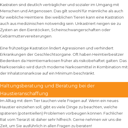
Kastraten sind deutlich verträglicher und sozialer im Umgang mit
Menschen und Artgenossen. Das gilt sowohl für männliche als auch
für weibliche Heimtiere. Bei weiblichen Tieren kann eine Kastration
auch aus medizinischen notwendig sein. Unkastriert neigen sie zu
Zysten an den Eierstöcken, Scheinschwangerschaften oder
Gebärmuttervereiterungen.
Eine frühzeitige Kastration lindert Agressionen und verhindert
Erkrankungen der Geschlechtsorgane. Oft haben Heimtierbesitzer
Bedenken da Heimtiernarkosen früher als risikobehaftet galten. Das
Narkoserisiko wird durch moderne Narkosemittel in Kombination mit
der Inhalatonsnarkose auf ein Minimum beschränkt.
Haltungsberatung und Beratung bei der
Haustieranschaffung
Im Alltag mit dem Tier tauchen viele Fragen auf. Wenn ein neues
Haustier einziehen soll, gibt es viele Dinge zu beachten, welche
späteren (potentiellen) Problemen vorbeugen können. Fachlicher
Rat vom Tierarzt ist daher sehr hilfreich. Gerne nehmen wir uns die
Zeit, um Sie ausführlich in allen Fragen zu beraten!