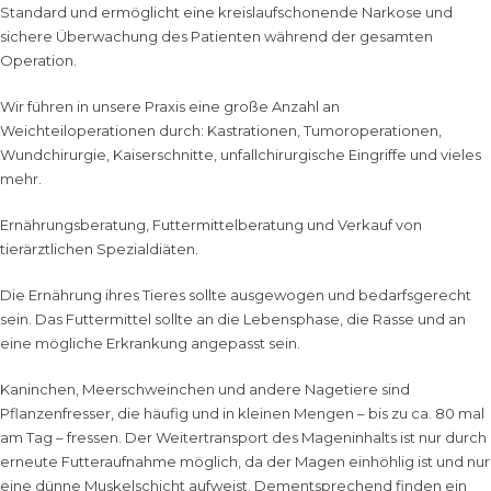
Standard und ermöglicht eine kreislaufschonende Narkose und
sichere Überwachung des Patienten während der gesamten
Operation.
Wir führen in unsere Praxis eine große Anzahl an
Weichteiloperationen durch: Kastrationen, Tumoroperationen,
Wundchirurgie, Kaiserschnitte, unfallchirurgische Eingriffe und vieles
mehr.
Ernährungsberatung, Futtermittelberatung und Verkauf von
tierärztlichen Spezialdiäten.
Die Ernährung ihres Tieres sollte ausgewogen und bedarfsgerecht
sein. Das Futtermittel sollte an die Lebensphase, die Rasse und an
eine mögliche Erkrankung angepasst sein.
Kaninchen, Meerschweinchen und andere Nagetiere sind
Pflanzenfresser, die häufig und in kleinen Mengen – bis zu ca. 80 mal
am Tag – fressen. Der Weitertransport des Mageninhalts ist nur durch
erneute Futteraufnahme möglich, da der Magen einhöhlig ist und nur
eine dünne Muskelschicht aufweist. Dementsprechend finden ein