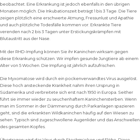
beobachtet. Eine Erkrankung ist jedoch ebenfalls in den übrigen
Monaten möglich. Die Inkubationszeit beträgt 1 bis 3 Tage. Die Tiere
zeigen plötzlich eine erschwerte Atmung, Fressunlust und Apathie
und auch plötzliche Todesfälle kommen vor. Erkrankte Tiere
verenden nach 2 bis 3 Tagen unter Erstickungskrämpfen mit
Blutaustritt aus der Nase.
Mit der RHD-Impfung können Sie ihr Kaninchen wirksam gegen
diese Erkrankung schützen. Wir impfen gesunde Jungtiere ab einem
Alter von 5 Wochen. Die Impfung ist jährlich aufzufrischen.
Die Myxomatose wird durch ein pockenverwandtes Virus ausgelöst.
Diese hoch ansteckende Krankheit nahm ihren Ursprung in
Südamerika und verbreitete sich erst nach 1950 in Europa. Seither
führt sie immer wieder zu seuchenhaftem Kaninchensterben. Wenn
man im Sommer in der Dämmerung durch Parkanlagen spazieren
geht, sind die erkrankten Wildkaninchen häufig auf den Wiesen zu
sehen. Typisch sind zugeschwollene Augenlider und das Anschwellen
des gesamten Kopfes.
Übertragen wird das Virus durch Stechmücken und Flöhe. Diese