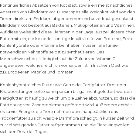
kontinuierliches Absetzen von Kot statt, sowie ein meist nächtliches
Absetzen von Blinddarmkot. Dieser spezielle Weichkot wird von den
Tieren direkt am Enddarm abgenommen und unzerkaut geschluckt.
Blinddarmkot besteht aus Bakterien, Mukoproteinen und Vitaminen.
Auf diese Weise sind diese Tierarten in der Lage, aus zellulosereichen
Futtermitteln, die keinerlei sonstige Inhaltsstoffe wie Proteine, Fette,
Kohlenhydrate oder Vitamine beinhalten müssen, alle für sie
notwendigen Nährstoffe selbst zu synthetisieren. Das
Meerschweinchen ist lediglich auf die Zufuhr von Vitamin C
angewiesen, welches reichlich vorhanden ist in frischem Obst wie
z.B. Erdbeeren, Paprika und Tomaten.
Kohlenhydratreiches Futter wie Getreide, Fertigfutter, Brot oder
Knabberstangen sollte sehr sparsam bis gar nicht gefüttert werden.
Fertigfutter ist häufig zu weich um die Zähne abzunutzen, so dass die
Entstehung von Zahnproblemen gefördert wird. Außerdem enthält
es zu viel Energie: die Tiere nehmen dann hauptsächlich das
Trockenfutter zu sich, was die Darmflora schädigt. In kurzer Zeit wird
zu viel sättigendes Futter aufgenommen und die Tiere langweilen
sich den Rest des Tages.