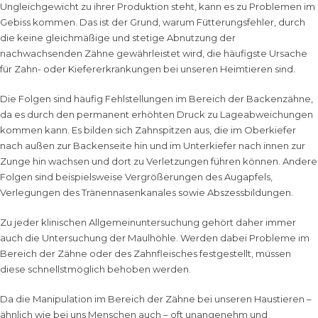
Ungleichgewicht zu ihrer Produktion steht, kann es zu Problemen im
Gebiss kommen. Das ist der Grund, warum Fütterungsfehler, durch
die keine gleichmäßige und stetige Abnutzung der
nachwachsenden Zähne gewährleistet wird, die häufigste Ursache
für Zahn- oder Kiefererkrankungen bei unseren Heimtieren sind.
Die Folgen sind häufig Fehlstellungen im Bereich der Backenzähne,
da es durch den permanent erhöhten Druck zu Lageabweichungen
kommen kann. Es bilden sich Zahnspitzen aus, die im Oberkiefer
nach außen zur Backenseite hin und im Unterkiefer nach innen zur
Zunge hin wachsen und dort zu Verletzungen führen können. Andere
Folgen sind beispielsweise Vergrößerungen des Augapfels,
Verlegungen des Tränennasenkanales sowie Abszessbildungen.
Zu jeder klinischen Allgemeinuntersuchung gehört daher immer
auch die Untersuchung der Maulhöhle. Werden dabei Probleme im
Bereich der Zähne oder des Zahnfleisches festgestellt, müssen
diese schnellstmöglich behoben werden.
Da die Manipulation im Bereich der Zähne bei unseren Haustieren –
ähnlich wie bei uns Menschen auch – oft unangenehm und