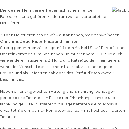
Die kleinen Heimtiere erfreuen sich zunehmender
Beliebtheit und gehören zu den am weiten verbreitetsten
Haustieren.
Zu den Heimtieren zählen wir u.a. Kaninchen, Meerschweinchen,
Chinchilla, Degu, Ratte, Maus und Hamster.
Streng genommen zählen gemäß dem
Artikel 1 Satz 1 Europäisches
Übereinkommen zum Schutz von Heimtieren vom 13.10.1987
auch
viele andere Haustiere (z.B. Hund und Katze) zu den Heimtieren,
wenn der Mensch diese in seinem Haushalt zu seiner eigenen
Freude und als Gefährten hält oder das Tier für diesen Zweck
bestimmt ist.
Neben einer artgerechten Haltung und Ernährung, benötigen
gerade diese Tierarten im Falle einer Erkrankung schnelle und
fachkundige Hilfe. In unserer gut ausgestatteten Kleintierpraxis
erwartet Sie ein fachlich kompetentes Team mit hochqualifizierten
Tierärzten.
Die Ausstattung unserer Tierarztpraxis ermöglicht nahezu alle für