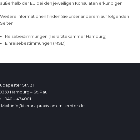
außerhalb der EU bei den jeweiligen Konsulaten erkundigen.
Weitere Informationen finden Sie unter anderem auf folgenden
Seiten:
Reisebestimmungen (Tierärztekammer Hamburg)
Einreisebestimmungen (MSD)
udapester Str. 31
0359 Hamburg – St. Pauli
el: 040 – 434001
-Mail:
info@tierarztpraxis-am-millerntor.de