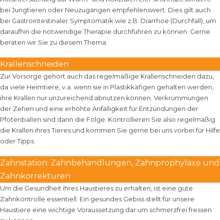
bei Jungtieren oder Neuzugängen empfehlenswert. Dies gilt auch
bei Gastrointestinaler Symptomatik wie z.B. Diarrhoe (Durchfall), um
daraufhin die notwendige Therapie durchführen zu können. Gerne
beraten wir Sie zu diesem Thema.
Krallenschneiden
Zur Vorsorge gehört auch das regelmäßige Krallenschneiden dazu,
da viele Heimtiere, v.a. wenn sie in Plastikkäfigen gehalten werden,
ihre Krallen nur unzureichend abnutzen können. Verkrümmungen
der Zehen und eine erhöhte Anfälligkeit für Entzündungen der
Pfotenballen sind dann die Folge. Kontrollieren Sie also regelmäßig
die Krallen ihres Tieres und kommen Sie gerne bei uns vorbei für Hilfe
oder Tipps.
Zahnstation: Zahnbehandlungen, Zahnprophylaxe und
Zahnkorrekturen
Um die Gesundheit ihres Haustieres zu erhalten, ist eine gute
Zahnkontrolle essentiell. Ein gesundes Gebiss stellt für unsere
Haustiere eine wichtige Voraussetzung dar um schmerzfrei fressen