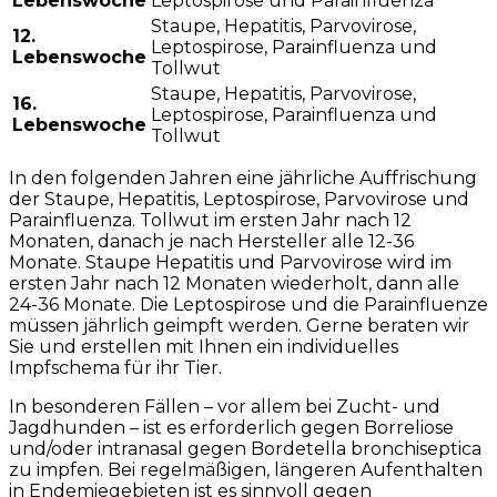
Lebenswoche
Leptospirose und Parainfluenza
Staupe, Hepatitis, Parvovirose,
12.
Leptospirose, Parainfluenza und
Lebenswoche
Tollwut
Staupe, Hepatitis, Parvovirose,
16.
Leptospirose, Parainfluenza und
Lebenswoche
Tollwut
In den folgenden Jahren eine jährliche Auffrischung
der Staupe, Hepatitis, Leptospirose, Parvovirose und
Parainfluenza. Tollwut im ersten Jahr nach 12
Monaten, danach je nach Hersteller alle 12-36
Monate. Staupe Hepatitis und Parvovirose wird im
ersten Jahr nach 12 Monaten wiederholt, dann alle
24-36 Monate. Die Leptospirose und die Parainfluenze
müssen jährlich geimpft werden. Gerne beraten wir
Sie und erstellen mit Ihnen ein individuelles
Impfschema für ihr Tier.
In besonderen Fällen – vor allem bei Zucht- und
Jagdhunden – ist es erforderlich gegen Borreliose
und/oder intranasal gegen Bordetella bronchiseptica
zu impfen. Bei regelmäßigen, längeren Aufenthalten
in Endemiegebieten ist es sinnvoll gegen