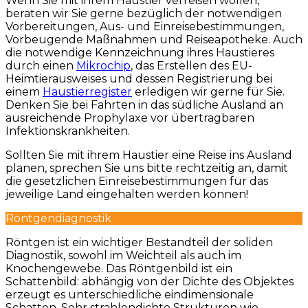
Wenn Sie mit ihrem Haustier verreisen wollen,
beraten wir Sie gerne bezüglich der notwendigen
Vorbereitungen, Aus- und Einreisebestimmungen,
Vorbeugende Maßnahmen und Reiseapotheke. Auch
die notwendige Kennzeichnung ihres Haustieres
durch einen
Mikrochip
, das Erstellen des EU-
Heimtierausweises und dessen Registrierung bei
einem
Haustierregister
erledigen wir gerne für Sie.
Denken Sie bei Fahrten in das südliche Ausland an
ausreichende Prophylaxe vor übertragbaren
Infektionskrankheiten.
Sollten Sie mit ihrem Haustier eine Reise ins Ausland
planen, sprechen Sie uns bitte rechtzeitig an, damit
die gesetzlichen Einreisebestimmungen für das
jeweilige Land eingehalten werden können!
Röntgendiagnostik
Röntgen ist ein wichtiger Bestandteil der soliden
Diagnostik, sowohl im Weichteil als auch im
Knochengewebe. Das Röntgenbild ist ein
Schattenbild: abhängig von der Dichte des Objektes
erzeugt es unterschiedliche eindimensionale
Schatten. Sehr strahlendichte Strukturen wie