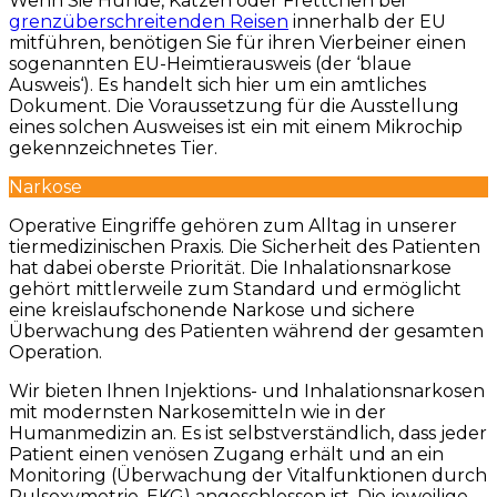
Wenn Sie Hunde, Katzen oder Frettchen bei
grenzüberschreitenden Reisen
innerhalb der EU
mitführen, benötigen Sie für ihren Vierbeiner einen
sogenannten EU-Heimtierausweis (der ‘blaue
Ausweis‘). Es handelt sich hier um ein amtliches
Dokument. Die Voraussetzung für die Ausstellung
eines solchen Ausweises ist ein mit einem Mikrochip
gekennzeichnetes Tier.
Narkose
Operative Eingriffe gehören zum Alltag in unserer
tiermedizinischen Praxis. Die Sicherheit des Patienten
hat dabei oberste Priorität. Die Inhalationsnarkose
gehört mittlerweile zum Standard und ermöglicht
eine kreislaufschonende Narkose und sichere
Überwachung des Patienten während der gesamten
Operation.
Wir bieten Ihnen Injektions- und Inhalationsnarkosen
mit modernsten Narkosemitteln wie in der
Humanmedizin an. Es ist selbstverständlich, dass jeder
Patient einen venösen Zugang erhält und an ein
Monitoring (Überwachung der Vitalfunktionen durch
Pulsoxymetrie, EKG) angeschlossen ist. Die jeweilige