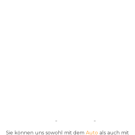
Öffnungszeiten
Montag bis Freitag
10:00 – 13:30 Uhr
15:00 – 18:30 Uhr
Jetzt Termin vereinbaren!
040 – 434001
Um Wartezeiten für Sie und ihr Tier zu vermeiden,
bitten wir um die Vereinbarung eines Termins.
Termine werden zeitnah vergeben.
Notfälle werden selbstverständlich bevorzugt
behandelt und umgehend versorgt!
Sie können uns sowohl mit dem
Auto
als auch mit