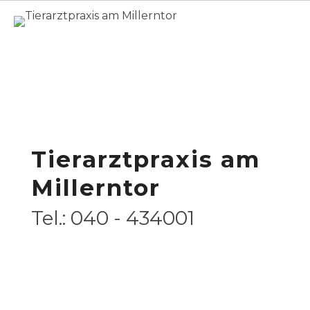
Home
Leistungsspektrum
/
Tierärztliche Leistungen von A bis Z
Tierärztliche
Leistungen von A bis
Z
Tierarztpraxis am
Millerntor
Tel.: 040 - 434001
English